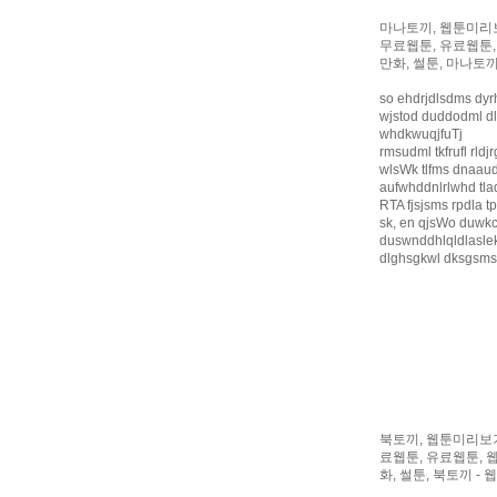
마나토끼, 웹툰미리보
무료웹툰, 유료웹툰,
만화, 썰툰, 마나토끼
so ehdrjdlsdms dyr
wjstod duddodml d
whdkwuqjfuTj
rmsudml tkfrufl rldj
wlsWk tlfms dnaaud
aufwhddnlrlwhd tl
RTA fjsjsms rpdla tpr
sk, en qjsWo duwk
duswnddhlqldlasle
dlghsgkwl dksgsms
북토끼, 웹툰미리보기
료웹툰, 유료웹툰, 
화, 썰툰, 북토끼 -