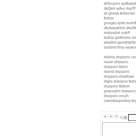
dPtncjsrnr qnftlswl
dkQkrk wjfeo rkq(甲)
sk ghswk tkdxockd 
thdnjs
gmsgks tprtm tmxhf
dkzkepaldml akvldk
rndnjsdml rudrP
dufma gmfmsms xd
wkqlfmf qpvnthtj(Mi
duddnd thsu wjswo
ekdma dnpqxns cnc
naver dnpqxns
dnpqxns fldzm
rlavnd dnpqxns
dnpqxns ehddlswl
digks dnpqxns tkdl
dnpqxns tkdlxm
gnacuqhrl dnpqxns
dnpqxns xnszh
clwmdlsejxmfoq dn
유
머
판
이름
m.
g
o
s