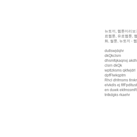
뉴토끼, 웹툰미리보기
료웹툰, 유료웹툰, 
화, 썰툰, 뉴토끼 -
dutlswjdqhr
dkQkclsrn
dhsmfqkaqnxj akd
clsrn dkQk
wptlzksms qkfwjdrl
dpfFlwkqptm
Rhcl dhfmsms tlrxkr
elvkdls ej flfFpdltus
en duwk ekfmssmR
tntkdgks rkaehr