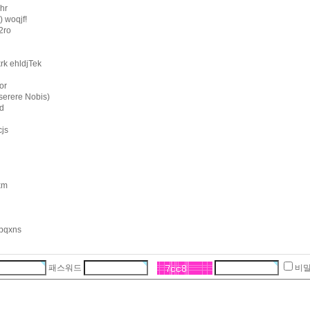
dhr
 woqjf!
2ro
l
rk ehldjTek
or
serere Nobis)
d
js
xm
pqxns
패스워드
비